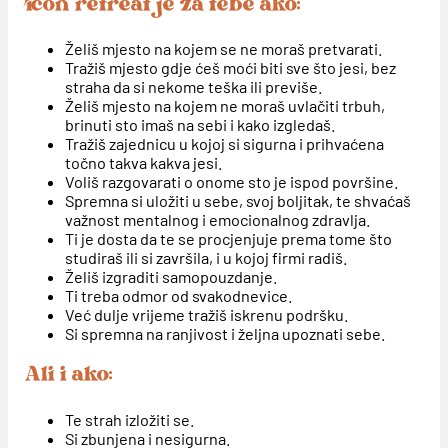
Icon retreat je za tebe ako:
Želiš mjesto na kojem se ne moraš pretvarati.
Tražiš mjesto gdje ćeš moći biti sve što jesi, bez
straha da si nekome teška ili previše.
Želiš mjesto na kojem ne moraš uvlačiti trbuh,
brinuti sto imaš na sebi i kako izgledaš.
Tražiš zajednicu u kojoj si sigurna i prihvaćena
točno takva kakva jesi.
Voliš razgovarati o onome sto je ispod površine.
Spremna si uložiti u sebe, svoj boljitak, te shvaćaš
važnost mentalnog i emocionalnog zdravlja.
Ti je dosta da te se procjenjuje prema tome što
studiraš ili si završila, i u kojoj firmi radiš.
Želiš izgraditi samopouzdanje.
Ti treba odmor od svakodnevice.
Već dulje vrijeme tražiš iskrenu podršku.
Si spremna na ranjivost i željna upoznati sebe.
Ali i ako:
Te strah izložiti se.
Si zbunjena i nesigurna.