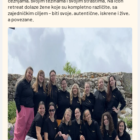
čežnjama, svojim težinama i svojim strastima.
Na Icon
ena,
retreat dolaze žene koje su kompletno različite, sa
e
zajedničkim ciljem – biti svoje, autentične, iskrene i žive,
 na
a povezane.
 te,
sam
 do
 i