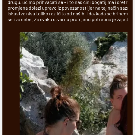
drugu, učimo prihvaćati se – i to nas čini bogatijima i sretnij
promjena dolazi upravo iz povezanosti jer na taj način sazna
iskustva nisu toliko različita od naših, i da, kada se brinemo
se i za sebe. Za svaku stvarnu promjenu potrebna je zajedni