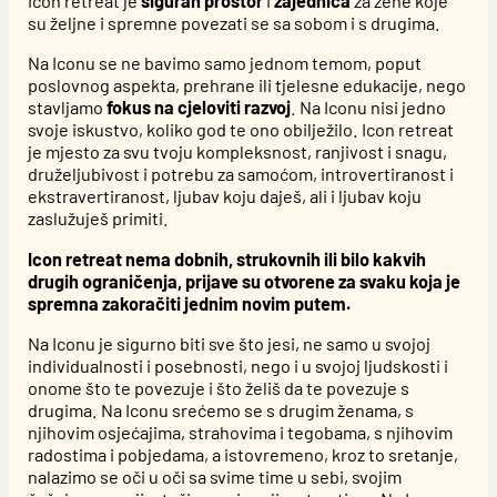
Icon retreat je
siguran prostor
i
zajednica
za žene koje
povezivanje i pružilo osjećaj ljubavi. Jedva čekam vidjeti
su željne i spremne povezati se sa sobom i s drugima.
što će nam ovo iskustvo u budućnosti donijeti i kao grupi
i meni u životu.
Na Iconu se ne bavimo samo jednom temom, poput
poslovnog aspekta, prehrane ili tjelesne edukacije, nego
stavljamo
fokus na cjeloviti razvoj
.
Na Iconu nisi jedno
svoje iskustvo, koliko god te ono obilježilo.
Icon retreat
je mjesto za svu tvoju kompleksnost, ranjivost i snagu,
druželjubivost i potrebu za samoćom, introvertiranost i
ekstravertiranost, ljubav koju daješ, ali i ljubav koju
zaslužuješ primiti.
Icon retreat nema dobnih, strukovnih ili bilo kakvih
drugih ograničenja, prijave su otvorene za svaku koja je
spremna zakoračiti jednim novim putem.
Na Iconu je sigurno biti sve što jesi, ne samo u svojoj
šla
individualnosti i posebnosti,
nego i u svojoj ljudskosti i
u
onome što te povezuje i što želiš da te povezuje s
a,
drugima
.
Na Iconu srećemo se s drugim ženama, s
etiš
njihovim osjećajima, strahovima i tegobama, s njihovim
radostima i pobjedama, a istovremeno, kroz to sretanje,
da
nalazimo se oči u oči sa svime time u sebi, svojim