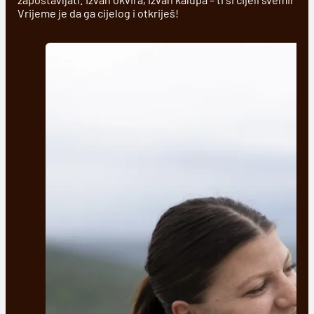
Vrijeme je da ga cijelog i otkriješ!