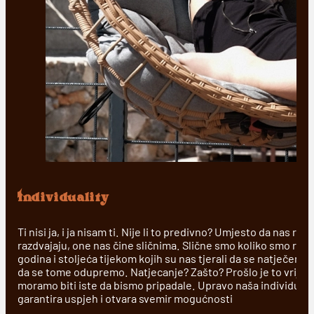
Individuality
Ti nisi ja, i ja nisam ti. Nije li to predivno? Umjesto da nas razli
razdvajaju, one nas čine sličnima. Slične smo koliko smo razli
godina i stoljeća tijekom kojih su nas tjerali da se natječemo,
da se tome odupremo. Natjecanje? Zašto? Prošlo je to vrije
moramo biti iste da bismo pripadale. Upravo naša individua
garantira uspjeh i otvara svemir mogućnosti