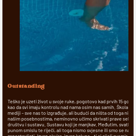
Outstanding
Teško je uzeti život u svoje ruke, pogotovo kad prvih 15 godi
kao da svi imaju kontrolu nad nama osim nas samih. Škola, dru
mediji – sve nas to izgrađuje, ali budući da ništa od toga nije
našim posebnostima, neminovno učimo skrivati prave sebe i 
društvu i sustavu. Sustavu koji je manjkav. Međutim, svatko 
punom smislu te riječi, ali toga nismo svjesne ili smo se nau
zapostavljati. Izvan okvira, izvan kalupa – ti si cijeli svemir u 