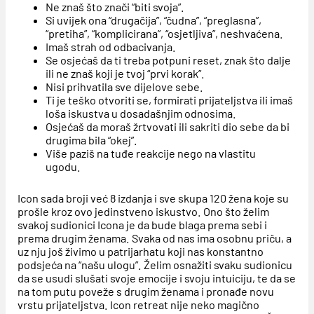
Ne znaš što znači “biti svoja”.
Si uvijek ona “drugačija”, “čudna”, “preglasna”,
“pretiha”, “komplicirana”, “osjetljiva”, neshvaćena.
Imaš strah od odbacivanja.
Se osjećaš da ti treba potpuni reset, znak što dalje
ili ne znaš koji je tvoj “prvi korak”.
Nisi prihvatila sve dijelove sebe.
Ti je teško otvoriti se, formirati prijateljstva ili imaš
loša iskustva u dosadašnjim odnosima.
Osjećaš da moraš žrtvovati ili sakriti dio sebe da bi
drugima bila “okej”.
Više paziš na tuđe reakcije nego na vlastitu
ugodu.
Icon sada broji već 8 izdanja i sve skupa 120 žena koje su
prošle kroz ovo jedinstveno iskustvo. Ono što želim
svakoj sudionici Icona je da bude blaga prema sebi i
prema drugim ženama. Svaka od nas ima osobnu priču, a
uz nju još živimo u patrijarhatu koji nas konstantno
podsjeća na “našu ulogu”. Želim osnažiti svaku sudionicu
da se usudi slušati svoje emocije i svoju intuiciju, te da se
na tom putu poveže s drugim ženama i pronađe novu
vrstu prijateljstva. Icon retreat nije neko magično