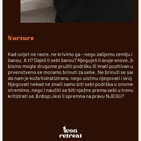
Nurture
Kad cvijet ne raste, ne krivimo ga – nego zalijemo zemlju i t
šansu. A ti? Daješ li sebi šansu? Njeguješ li svoje snove, želj
bismo mogle drugome pružiti podršku ili imati pozitivan utjec
prvenstveno se moramo brinuti za sebe. Ne brinuti se samo o
da nam je koža hidratizirana, nego uistinu njegovati i svoj um
Njegovati nekad ne znači samo biti sebi podrška u onome p
stremimo, nego i naučiti se biti nježne prema sebi u trenucim
kritizirati se.&nbsp;Jesi li spremna na pravu NJEGU?