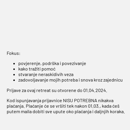
Fokus:
povjerenje, podrška i povezivanje
kako tražiti pomoć
stvaranje neraskidivih veza
zadovoljavanje mojih potreba i snova kroz zajednicu
Prijave za ovaj retreat su otvorene do 01.04.2024.
Kod ispunjavanja prijavnice NISU POTREBNA nikakva
plaćanja. Plaćanje će se vršiti tek nakon 01.03., kada ćeš
putem maila dobiti sve upute oko plaćanja i daljnjih koraka.