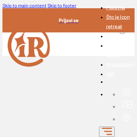
Skip to main content
Skip to footer
Početna
Što je Icon
Prijavi se
retreat
Icon 2026.
Prijave i
cijena
Organizatoric
FAQ