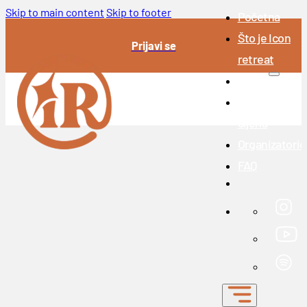
Skip to main content
Skip to footer
Početna
Što je Icon
Prijavi se
retreat
Icon 2026.
Prijave i
cijena
Organizatoric
FAQ